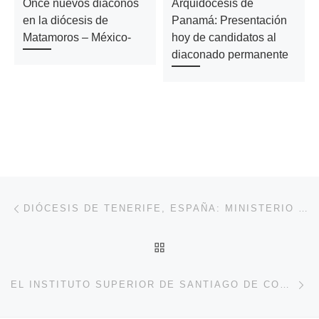
Once nuevos diáconos
Arquidocesis de
en la diócesis de
Panamá: Presentación
Matamoros – México-
hoy de candidatos al
diaconado permanente
Navegación de entradas
Entrada anterior
DIÓCESIS DE TENERIFE, ESPAÑA: MINISTERIO DEL LECTORADO HOY DÍA 8 DE SEPTIEMBRE Y ORDENACIÓN DE DIÁCONO PERMANENTE DE JUAN CARLOS DÍAZ EL DÍA 20
VOLVER A LA LISTA DE 
En
EL INSTITUTO SUPERIOR DE SANTIAGO DE COMPOSTELA -ESPAÑA- DE CIENCIAS RELIGIOSAS ABRE SU MATRÍCULA PARA EL PRESENTE CURSO