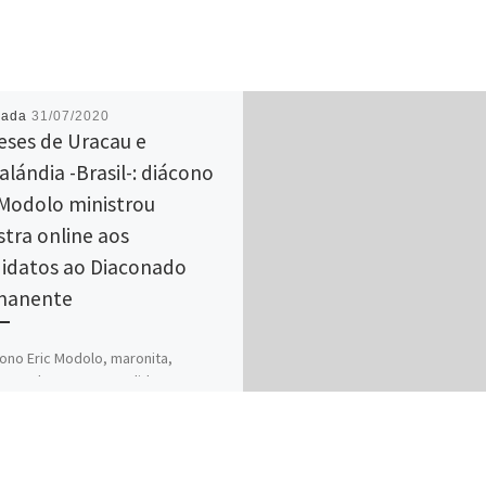
cada
31/07/2020
eses de Uracau e
alándia -Brasil-: diácono
 Modolo ministrou
stra online aos
idatos ao Diaconado
manente
ono Eric Modolo, maronita,
rou palestra aos candidatos ao
nado Permanente das Dioceses de
 e Cristalândia (GO), por
onferência. O […]