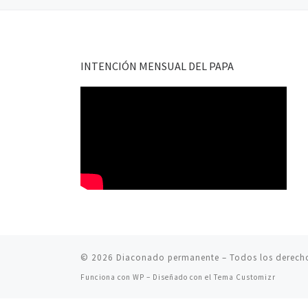
INTENCIÓN MENSUAL DEL PAPA
© 2026
Diaconado permanente
– Todos los derech
Funciona con
WP
– Diseñado con el
Tema Customizr