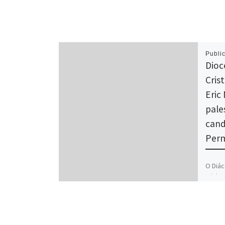
Publi
Dioc
Crist
Eric
pale
cand
Per
O Diác
minist
Diaco
Uruaçu
videoc