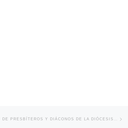
En
ENTRADAS
ENCUENTRO DE PRESBÍTEROS Y DIÁCONOS DE LA DIÓCESIS DE BILBAO