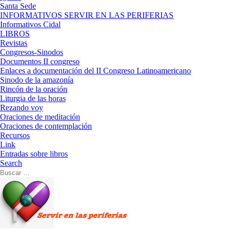
Santa Sede
INFORMATIVOS SERVIR EN LAS PERIFERIAS
Informativos Cidal
LIBROS
Revistas
Congresos-Sinodos
Documentos II congreso
Enlaces a documentación del II Congreso Latinoamericano
Sinodo de la amazonía
Rincón de la oración
Liturgia de las horas
Rezando voy
Oraciones de meditación
Oraciones de contemplación
Recursos
Link
Entradas sobre libros
Search
Buscar
Buscar
…