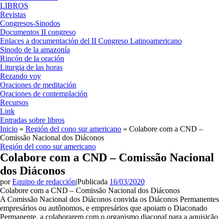
LIBROS
Revistas
Congresos-Sinodos
Documentos II congreso
Enlaces a documentación del II Congreso Latinoamericano
Sinodo de la amazonía
Rincón de la oración
Liturgia de las horas
Rezando voy
Oraciones de meditación
Oraciones de contemplación
Recursos
Link
Entradas sobre libros
Inicio
»
Región del cono sur americano
»
Colabore com a CND –
Comissão Nacional dos Diáconos
Región del cono sur americano
Colabore com a CND – Comissão Nacional
dos Diáconos
por
Equipo de redacción
|
Publicada
16/03/2020
Colabore com a CND – Comissão Nacional dos Diáconos
A Comissão Nacional dos Diáconos convida os Diáconos Permanentes
empresários ou autônomos, e empresários que apoiam o Diaconado
Permanente, a colaborarem com o organismo diaconal para a aquisição