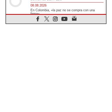
08.08.2026
En Colombia, «la paz no se compra con una
firma»
08.08.2026
En Venezuela celebraron los 416 años del Santo
Cristo de La Grita
08.08.2026
El Papa: en Santa Ágata contemplamos la
victoria del amor sobre la muerte
08.08.2026
León XIV visitará el Santuario de la Madre del
Buen Consejo de Genazzano
07.08.2026
Filipinas: el Vicariato Apostólico de Calapán se
convierte en diócesis
07.08.2026
Honduras: Los desplazados invisibles de una
crisis olvidada
07.08.2026
Bokalic: "En Argentina el Papa León señalará el
compromiso del cristiano"