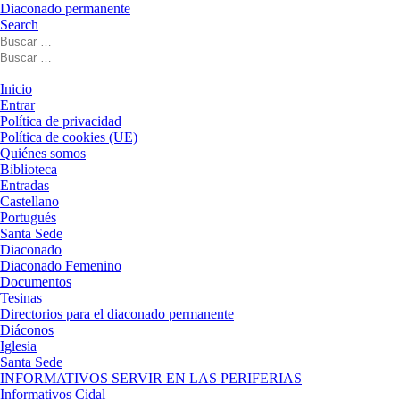
Diaconado permanente
Search
Buscar
Buscar
Buscar
…
Buscar
…
Menú
Inicio
Entrar
Política de privacidad
Política de cookies (UE)
Quiénes somos
Biblioteca
Entradas
Castellano
Portugués
Santa Sede
Diaconado
Diaconado Femenino
Documentos
Tesinas
Directorios para el diaconado permanente
Diáconos
Iglesia
Santa Sede
INFORMATIVOS SERVIR EN LAS PERIFERIAS
Informativos Cidal