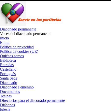
Saltar
al
contenido
Diaconado permanente
Voces del diaconado permanente
Inicio
Entrar
Política de privacidad
Política de cookies (UE)
Quiénes somos
Biblioteca
Entradas
Castellano
Portugués
Santa Sede
Diaconado
Diaconado Femenino
Documentos
Tesinas
Directorios para el diaconado permanente
Diáconos
Iglesia