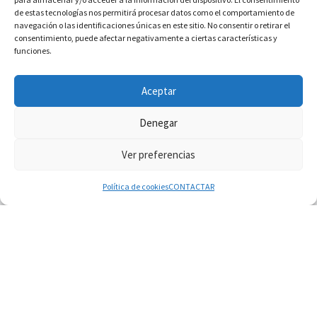
de estas tecnologías nos permitirá procesar datos como el comportamiento de
navegación o las identificaciones únicas en este sitio. No consentir o retirar el
consentimiento, puede afectar negativamente a ciertas características y
funciones.
INFORMACIÓN VATICANO
Aceptar
Denegar
Ver preferencias
© 2026
Diaconado permanente
– Todos los derechos reservados
Funciona con
WP
– Diseñado con el
Tema Customizr
Política de cookies
CONTACTAR
08.08.2026
En Castel Gandolfo, el tapiz de Raffaello sobre el
sermón de San Pablo
08.08.2026
En Colombia, «la paz no se compra con una