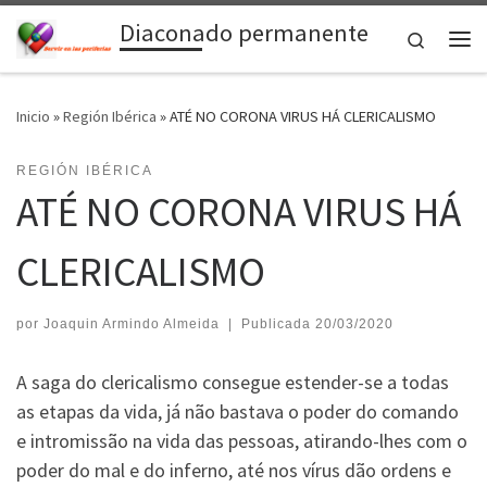
Diaconado permanente
Saltar al contenido
Search
Me
Inicio
»
Región Ibérica
»
ATÉ NO CORONA VIRUS HÁ CLERICALISMO
REGIÓN IBÉRICA
ATÉ NO CORONA VIRUS HÁ
CLERICALISMO
por
Joaquin Armindo Almeida
|
Publicada
20/03/2020
A saga do clericalismo consegue estender-se a todas
as etapas da vida, já não bastava o poder do comando
e intromissão na vida das pessoas, atirando-lhes com o
poder do mal e do inferno, até nos vírus dão ordens e