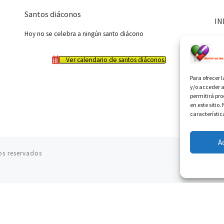
Santos diáconos
IN
Hoy no se celebra a ningún santo diácono
Ver calendario de santos diáconos.
Para ofrecer 
y/o acceder a
permitirá pr
en este sitio
característic
A
os reservados
08.08.2026