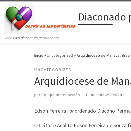
Saltar al contenido
Diaconado 
Voces del diaconado permanente
Inicio
»
Uncategorized
»
Arquidiocese de Manaus, Brasil
UNCATEGORIZED
Arquidiocese de Mana
por
Equipo de redacción
|
Publicada
29/09/2019
Edson Ferreira foi ordenado Diácono Perm
O Leitor e Acólito Edson Ferreira de Souza