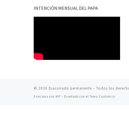
INTENCIÓN MENSUAL DEL PAPA
© 2026
Diaconado permanente
– Todos los derech
Funciona con
WP
– Diseñado con el
Tema Customizr