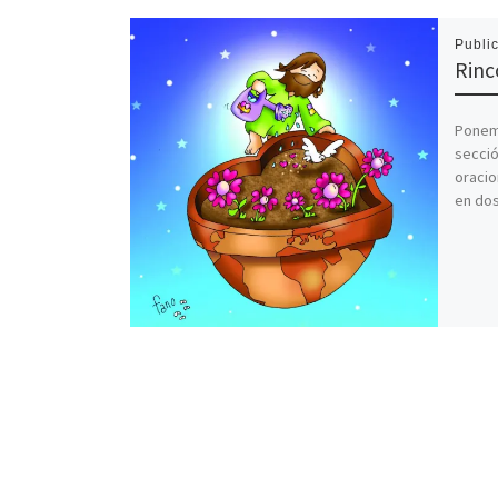
Publi
Rinc
Ponemo
secció
oracio
en dos