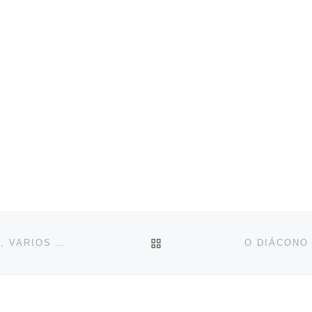
VOLVER A LA LISTA DE 
ORDENADOS NUEVE DIÁCONOS EN BOSTON -EEUU-, VARIOS LATINOAMERICANOS