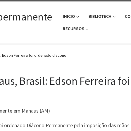
permanente
INICIO
BIBLIOTECA
CO
RECURSOS
: Edson Ferreira foi ordenado diácono
us, Brasil: Edson Ferreira f
anente em Manaus (AM)
 foi ordenado Diácono Permanente pela imposição das mãos d