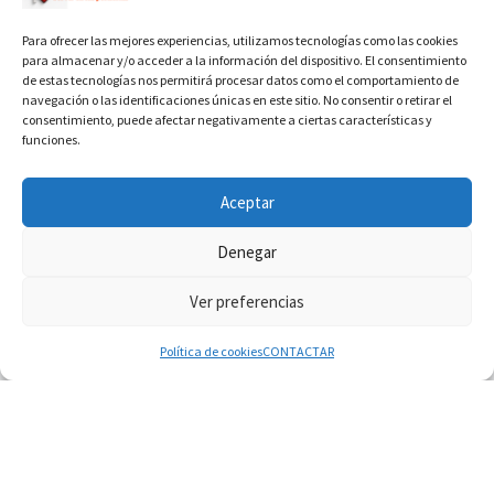
Para ofrecer las mejores experiencias, utilizamos tecnologías como las cookies
para almacenar y/o acceder a la información del dispositivo. El consentimiento
de estas tecnologías nos permitirá procesar datos como el comportamiento de
navegación o las identificaciones únicas en este sitio. No consentir o retirar el
consentimiento, puede afectar negativamente a ciertas características y
funciones.
INFORMACIÓN VATICANO
Aceptar
Denegar
Ver preferencias
© 2026
Diaconado permanente
– Todos los derechos reservados
Funciona con
WP
– Diseñado con el
Tema Customizr
Política de cookies
CONTACTAR
08.08.2026
En Colombia, «la paz no se compra con una