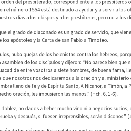
l orden del presbiterado, correspondiente a los presbíteros 
 en el número 1554 está destinado a ayudar y a servir a los ob
stros días a los obispos y a los presbíteros, pero no a los d
que el grado de diaconado es un grado de servicio, que vien
 los apóstoles y la Carta de san Pablo a Timoteo.
ípulos, hubo quejas de los helenistas contra los hebreos, por
a asamblea de los discípulos y dijeron: “No parece bien que
uscad de entre vosotros a siete hombres, de buena fama, llen
que nosotros nos dedicaremos a la oración y al ministerio d
bre lleno de fe y de Espíritu Santo, A Nicanor, a Timón, a P
echo oración, les impusieron las manos.” (Hch. 6, 1-6).
 doblez, no dados a beber mucho vino ni a negocios sucios, q
ueba y después, si fuesen irreprensibles, serán diáconos.” (1
nción de los diáconos Esta palabra significa servicio, y es de