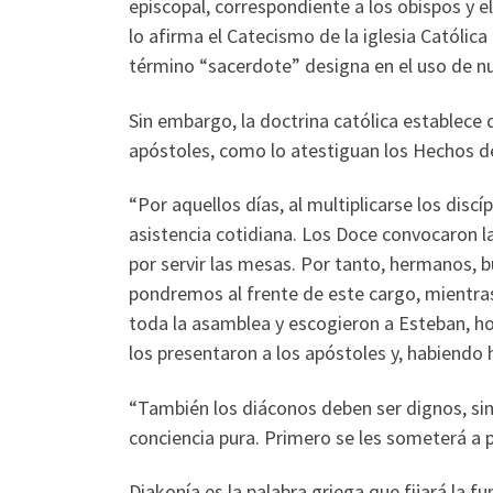
episcopal, correspondiente a los obispos y e
lo afirma el Catecismo de la iglesia Católica
término “sacerdote” designa en el uso de nue
Sin embargo, la doctrina católica establece 
apóstoles, como lo atestiguan los Hechos de
“Por aquellos días, al multiplicarse los disc
asistencia cotidiana. Los Doce convocaron l
por servir las mesas. Por tanto, hermanos, b
pondremos al frente de este cargo, mientras 
toda la asamblea y escogieron a Esteban, hom
los presentaron a los apóstoles y, habiendo h
“También los diáconos deben ser dignos, sin
conciencia pura. Primero se les someterá a pr
Diakonía es la palabra griega que fijará la fu