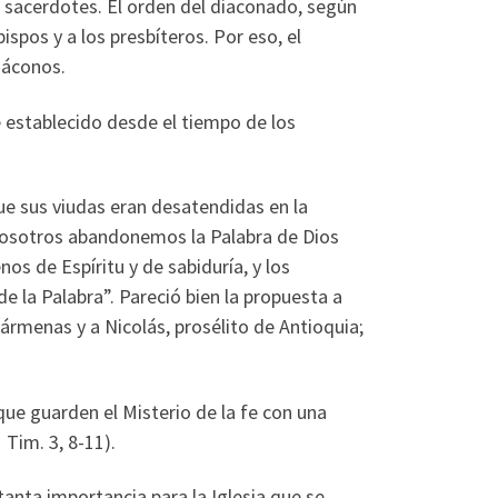
o sacerdotes. El orden del diaconado, según
ispos y a los presbíteros. Por eso, el
iáconos.
e establecido desde el tiempo de los
que sus viudas eran desatendidas en la
 nosotros abandonemos la Palabra de Dios
os de Espíritu y de sabiduría, y los
e la Palabra”. Pareció bien la propuesta a
ármenas y a Nicolás, prosélito de Antioquia;
ue guarden el Misterio de la fe con una
 Tim. 3, 8-11).
 tanta importancia para la Iglesia que se