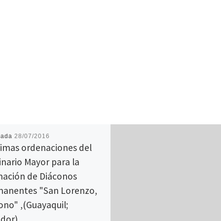
cada
28/07/2016
imas ordenaciones del
nario Mayor para la
ación de Diáconos
anentes "San Lorenzo,
ono" ,(Guayaquil;
dor)