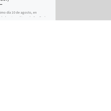
ximo día 10 de agosto, en
edral metropolitana de San Pedro,
 lugar la ordenación de 13 nuevos
os permanentes. Esta […]