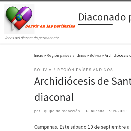
Saltar al contenido
Diaconado 
Voces del diaconado permanente
Inicio
»
Región países andinos
»
Bolivia
»
Archidiócesis d
BOLIVIA
REGIÓN PAÍSES ANDINOS
Archidiócesis de Sant
diaconal
por
Equipo de redacción
|
Publicada
17/09/2020
Campanas. Este sábado 19 de septiembre a h