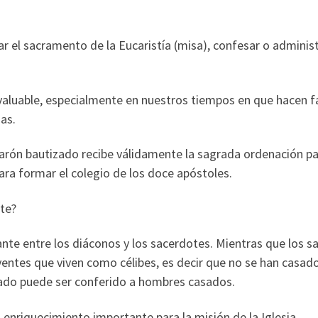
ar el sacramento de la Eucaristía (misa), confesar o adminis
valuable, especialmente en nuestros tiempos en que hacen f
as.
varón bautizado recibe válidamente la sagrada ordenación par
para formar el colegio de los doce apóstoles.
ote?
te entre los diáconos y los sacerdotes. Mientras que los sa
ntes que viven como célibes, es decir que no se han casado,
onado puede ser conferido a hombres casados.
nriquecimiento importante para la misión de la Iglesia.