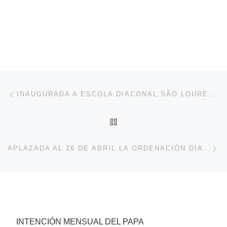
Navegación de entradas
Entrada anterior
INAUGURADA A ESCOLA DIACONAL SÃO LOURENÇO DE PORTO ALEGRE (RS. BRASIL)
VOLVER A LA LISTA DE 
En
APLAZADA AL 26 DE ABRIL LA ORDENACIÓN DIACONAL DE ROBERTO CASAS EN BILBAO, ESPAÑA
INTENCIÓN MENSUAL DEL PAPA