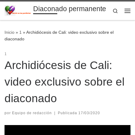
Diaconado permanente
Saltar al contenido
Search
Me
Inicio
»
1
»
Archidiócesis de Cali: video exclusivo sobre el
diaconado
1
Archidiócesis de Cali:
video exclusivo sobre el
diaconado
por
Equipo de redacción
|
Publicada
17/03/2020