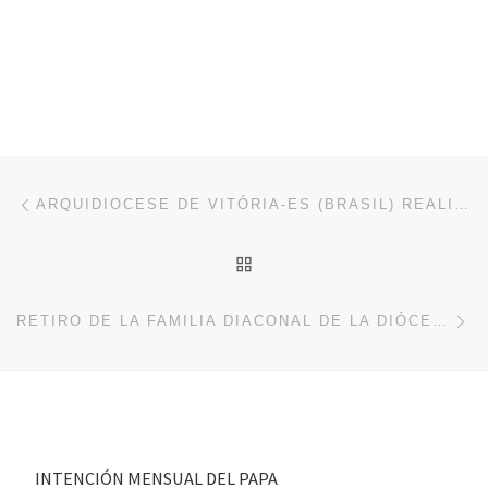
Navegación de entradas
Entrada anterior
ARQUIDIOCESE DE VITÓRIA-ES (BRASIL) REALIZA ENCONTRO VOCACIONAL AO DIACONATO PERMANENTE
VOLVER A LA LISTA DE 
En
RETIRO DE LA FAMILIA DIACONAL DE LA DIÓCESIS DE BILBAO
INTENCIÓN MENSUAL DEL PAPA