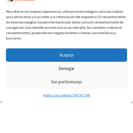
Para ofrecer las mejores experiencias, utilizamos tecnologías como las cookies
para almacenar y/o acceder a la información del dispositivo. El consentimiento
de estas tecnologías nos permitirá procesar datos como el comportamiento de
navegación o las identificaciones únicas en este sitio. No consentir o retirar el
consentimiento, puede afectar negativamente a ciertas características y
funciones.
INFORMACIÓN VATICANO
Aceptar
Denegar
Ver preferencias
© 2026
Diaconado permanente
– Todos los derechos reservados
Funciona con
WP
– Diseñado con el
Tema Customizr
Política de cookies
CONTACTAR
07.08.2026
SIGNIS 2026, dar voz a las religiosas en el