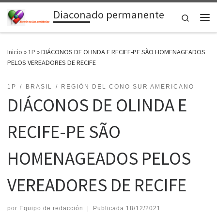
Diaconado permanente
Saltar al contenido
Search
Me
Inicio
»
1P
»
DIÁCONOS DE OLINDA E RECIFE-PE SÃO HOMENAGEADOS
PELOS VEREADORES DE RECIFE
1P
BRASIL
REGIÓN DEL CONO SUR AMERICANO
DIÁCONOS DE OLINDA E
RECIFE-PE SÃO
HOMENAGEADOS PELOS
VEREADORES DE RECIFE
por
Equipo de redacción
|
Publicada
18/12/2021