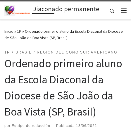
Diaconado permanente
Saltar al contenido
Search
Me
Inicio
»
1P
»
Ordenado primeiro aluno da Escola Diaconal da Diocese
de São João da Boa Vista (SP, Brasil)
1P
BRASIL
REGIÓN DEL CONO SUR AMERICANO
Ordenado primeiro aluno
da Escola Diaconal da
Diocese de São João da
Boa Vista (SP, Brasil)
por
Equipo de redacción
|
Publicada
13/06/2021