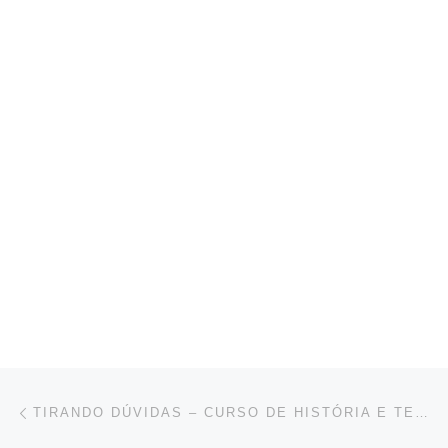
Navegación de entradas
Entrada anterior
TIRANDO DÚVIDAS – CURSO DE HISTÓRIA E TEOLOGIA DO MINISTÉRIO DIACONAL