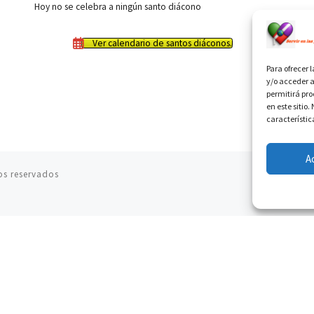
Hoy no se celebra a ningún santo diácono
Ver calendario de santos diáconos.
Para ofrecer 
y/o acceder a
permitirá pr
en este sitio
característic
A
os reservados
06.08.2026
Cardenal Parolin: La paz comienza con la
empatía al dolor del otro
06.08.2026