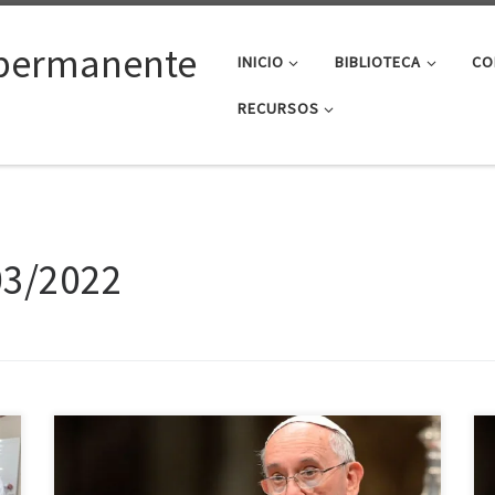
permanente
INICIO
BIBLIOTECA
CO
RECURSOS
03/2022
Constitución Apostólica sobre la Curia Romana y su