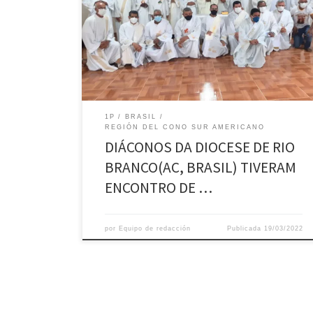
da Diocese de Rio Branco (AC) foi realizado na
Chácara Cura D’ars neste sábado, 19 de março, com
início às 08h e término com a missa às 11h30, em
louvor a São José. A Missa foi presidida pelo Padre
Wesley Joseph, da […]
1P
BRASIL
REGIÓN DEL CONO SUR AMERICANO
DIÁCONOS DA DIOCESE DE RIO
BRANCO(AC, BRASIL) TIVERAM
ENCONTRO DE …
por
Equipo de redacción
Publicada
19/03/2022