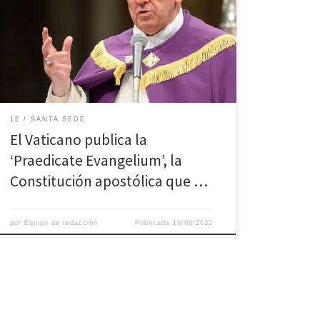
la Constitución Apostólica ‘Praedicate Evangelium’, el
documento de Reforma de la Curia Vaticana que va a
entrar en vigor el próximo 5 de junio, solemnidad de
Pentecostés y que será presentado el próximo lunes,
[…]
1E
SANTA SEDE
El Vaticano publica la
‘Praedicate Evangelium’, la
Constitución apostólica que …
por
Equipo de redacción
Publicada
19/03/2022