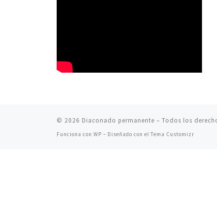
© 2026
Diaconado permanente
– Todos los derech
Funciona con
WP
– Diseñado con el
Tema Customizr