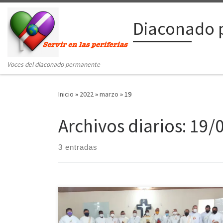
Saltar al contenido
Diaconado 
Voces del diaconado permanente
Inicio
»
2022
»
marzo
»
19
Archivos diarios:
19/
3 entradas
O Encontro de Formação Permanente dos Diáconos