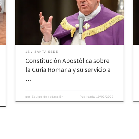
servicio a la Iglesia en el mundo ‘Praedicate
Evangeliuum’ ÍNDICE I. Preámbulo II. Principios y
Criterios para el Servicio de la Curia Romana III. Reglas
generales (artículos 1 – 43) IV. Secretaría de Estado
(Artículos 44 – 52) V. Dicasterios Dicasterio para […]
1E
SANTA SEDE
Constitución Apostólica sobre
la Curia Romana y su servicio a
…
por
Equipo de redacción
Publicada
19/03/2022