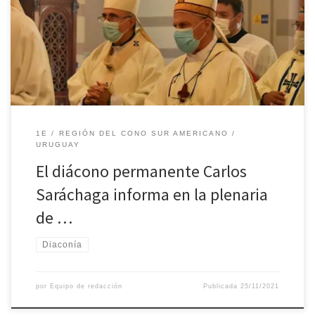
Jesús Buen Pastor de la localidad de Florida, para celebrar una
nueva Asamblea Plenaria. En la plenaria el diácono permanente
Carlos Saráchaga, secretario ejecutivo de Cáritas Uruguay, informó
sobre los […]
1E
REGIÓN DEL CONO SUR AMERICANO
URUGUAY
El diácono permanente Carlos
Saráchaga informa en la plenaria
de …
Diaconía
por
Equipo de redacción
Publicada
25/11/2021