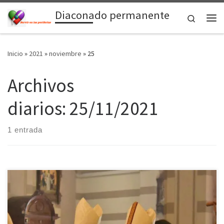
Diaconado permanente
Saltar al contenido
Search
Me
Inicio
»
2021
»
noviembre
»
25
Archivos
diarios:
25/11/2021
1 entrada
Los obispos de la Conferencia Episcopal del Uruguay se reunieron
desde el miércoles 10 hasta este martes 16, en la Casa de Retiros