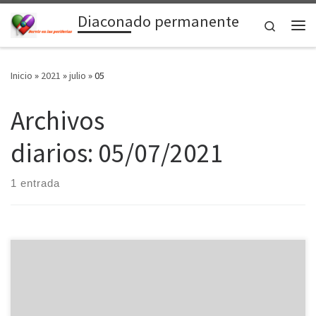
Diaconado permanente
Saltar al contenido
Search
Me
Inicio
»
2021
»
julio
»
05
Archivos
diarios:
05/07/2021
1 entrada
El obispo electo de Asidonia-Jerez, D. José Rico Pavés, celebró
el rito de admisión a las Sagradas Órdenes de Juan Miguel