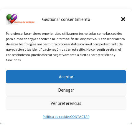
Ver calendario de santos diáconos.
Gestionar consentimiento
Para ofrecer las mejores experiencias, utilizamos tecnologías como las cookies
para almacenar y/o acceder a la información del dispositivo. El consentimiento
de estas tecnologías nos permitirá procesar datos como el comportamiento de
navegación o las identificaciones únicas en este sitio. No consentir o retirar el
consentimiento, puede afectar negativamente a ciertas características y
funciones.
INFORMACIÓN VATICANO
Aceptar
Denegar
Ver preferencias
© 2026
Diaconado permanente
– Todos los derechos reservados
Funciona con
WP
– Diseñado con el
Tema Customizr
Política de cookies
CONTACTAR