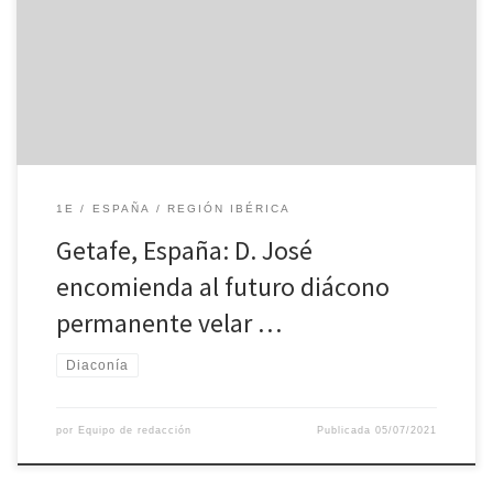
Carrasquilla Vicente, candidato al diaconado permanente, en una
sencilla ceremonia que tuvo lugar el domingo 27 de junio, en la
Catedral Santa María Magdalena (Getafe). Carrasquilla estuvo
acompañado […]
1E
ESPAÑA
REGIÓN IBÉRICA
Getafe, España: D. José
encomienda al futuro diácono
permanente velar …
Diaconía
por
Equipo de redacción
Publicada
05/07/2021