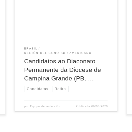
de um Retiro Espiritual e Formativo em vista da
Ordenação de cada um deles, que acontece
neste mês de agosto. Serão ordenados
Diáconos Permanentes para a Igreja, Maurício
Nascimento de Oliveira, Gleydson Lopes do
Nascimento, […]
BRASIL
REGIÓN DEL CONO SUR AMERICANO
Candidatos ao Diaconato
Permanente da Diocese de
Campina Grande (PB, …
Candidatos
Retiro
por
Equipo de redacción
Publicada
06/08/2020