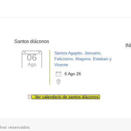
Santos diáconos
I
Santos Agapito, Januario,
06
Felicísimo, Magono, Esteban y
Ago
Vicente
6 Ago 26
Ver calendario de santos diáconos.
chos reservados