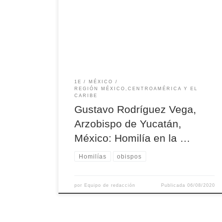
muy amado… Escúchenlo” (Mt 17, 5). Sr. Obispo
Auxiliar, Mons. Pedro Sergio de Jesús Mena
Díaz, Presidente de la Comisión Episcopal de
Vocaciones y Ministerios, Pbro. Rodrigo Santos
Sánchez Coordinador Diocesano […]
1E
MÉXICO
REGIÓN MÉXICO,CENTROAMÉRICA Y EL
CARIBE
Gustavo Rodríguez Vega,
Arzobispo de Yucatán,
México: Homilía en la …
Homilías
obispos
por
Equipo de redacción
Publicada
06/08/2020