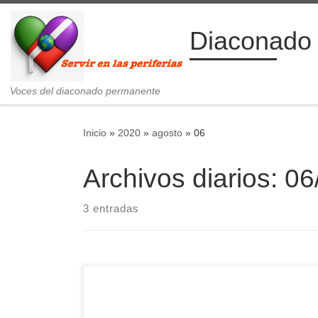
Saltar al contenido
Diaconado
Voces del diaconado permanente
Inicio
»
2020
»
agosto
»
06
Archivos diarios:
06
3 entradas
FIESTA DE LA TRANSFIGURACIÓN DEL SEÑOR
Ciclo A 2 Pe 1, 16-19; Mt 17, 1-9. “Este es mi Hijo