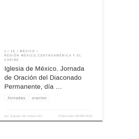
Monseñor Gustavo Rodríguez Vega, arzobispo
de Yucatán
https://www.facebook.com/pg/DimensionEpiscop
aldelDiaconadoPermanenteenMexico/posts/
1
1E
MÉXICO
REGIÓN MÉXICO,CENTROAMÉRICA Y EL
CARIBE
Iglesia de México. Jornada
de Oración del Diaconado
Permanente, día …
Jornadas
oracion
por
Equipo de redacción
Publicada
06/08/2020