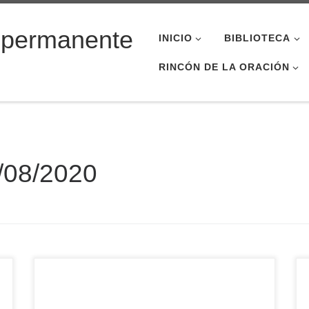
 permanente
INICIO
BIBLIOTECA
RINCÓN DE LA ORACIÓN
/08/2020
De 31 de julho a 2 de agosto, os Candidatos ao
Diaconato Permanente estiveram participando