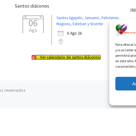
Santos diáconos
IN
Santos Agapito, Januario, Felicísimo,
06
Magono, Esteban y Vicente
Ago
6 Ago 26
Para ofrecer 
y/o acceder a
permitirá pr
Ver calendario de santos diáconos.
en este sitio
característic
A
os reservados
05.08.2026