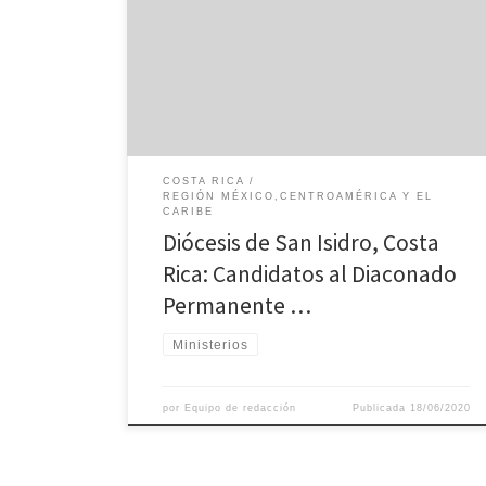
que desde hace tres años se vienen preparando con
la intención de discernir su posible vocación,
recibieron de Mons. Fray Gabriel Enrique Montero
Umaña, Obispo de San Isidro, la grata noticia de que
se […]
COSTA RICA
REGIÓN MÉXICO,CENTROAMÉRICA Y EL
CARIBE
Diócesis de San Isidro, Costa
Rica: Candidatos al Diaconado
Permanente …
Ministerios
por
Equipo de redacción
Publicada
18/06/2020