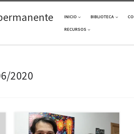
permanente
INICIO
BIBLIOTECA
CO
RECURSOS
06/2020
De «cristiano de garrafón» a diácono permanente El