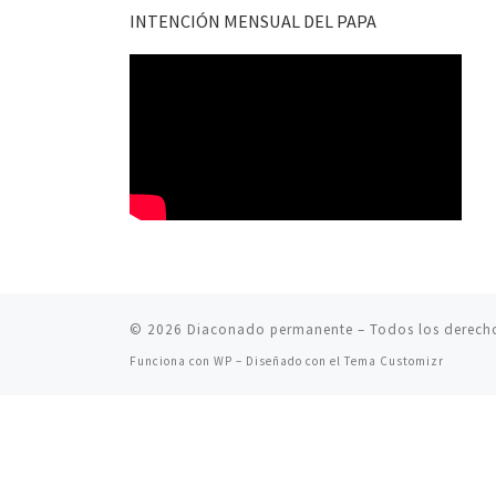
INTENCIÓN MENSUAL DEL PAPA
© 2026
Diaconado permanente
– Todos los derech
Funciona con
WP
– Diseñado con el
Tema Customizr