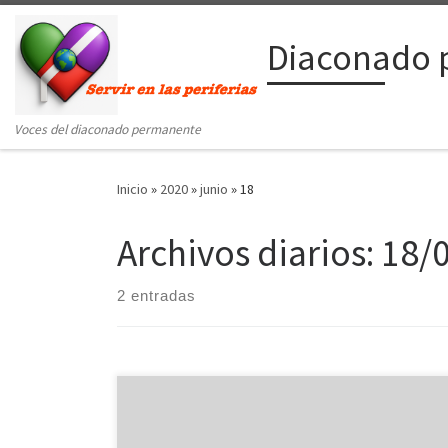
Saltar al contenido
Diaconado 
Voces del diaconado permanente
Inicio
»
2020
»
junio
»
18
Archivos diarios:
18/
2 entradas
En el contexto del retiro espiritual de este fin de
semana, los candidatos al Diaconado Permanente,