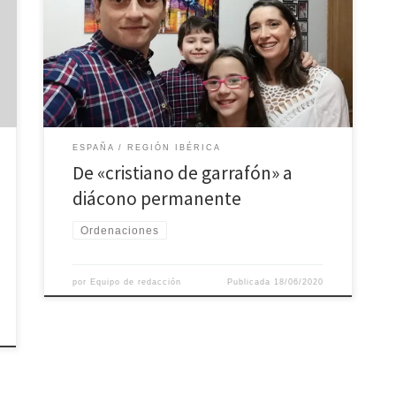
cardenal Carlos Osoro ordenó el sábado 13 en la
colegiata de San Isidro a cuatro nuevos diáconos
permanentes para servir «a la Iglesia, a la Palabra de
Dios y a la caridad» Se denominan a sí mismos los
«diáconos de la pandemia» […]
ESPAÑA
REGIÓN IBÉRICA
De «cristiano de garrafón» a
diácono permanente
Ordenaciones
por
Equipo de redacción
Publicada
18/06/2020