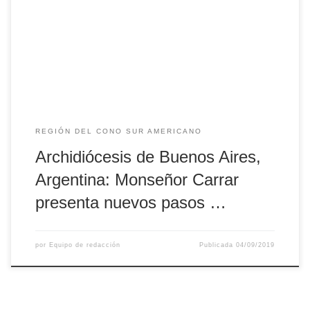
septiembre, en el cual el obispo auxiliar Gustavo Carrara
nos cuenta de qué se trata recibir los Ministerios del
Lectorado y el Acolitado que le otorgará a Jorge Ganz en
su camino hacia […]
REGIÓN DEL CONO SUR AMERICANO
Archidiócesis de Buenos Aires,
Argentina: Monseñor Carrar
presenta nuevos pasos …
por
Equipo de redacción
Publicada
04/09/2019