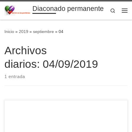
Diaconado permanente
Saltar al contenido
Search
Me
Inicio
»
2019
»
septiembre
»
04
Archivos
diarios:
04/09/2019
1 entrada
Desde la Parroquia Virgen Inmaculada de Buenos Aires
recibimos el siguiente vídeo publicado el pasado 2 de