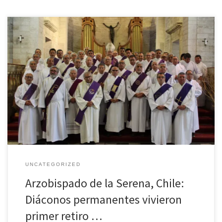
La actividad tuvo lugar en la casa de ejercicios El Tránsito de La
Serena. Entre los días 22 y 24 de marzo, los diáconos
permanentes que sirven en parroquias, comunidades y unidades
pastorales de la Arquidiócesis participaron del Primer Retiro
Espiritual 2019. En la ocasión, los asistentes vivieron momentos de
[…]
UNCATEGORIZED
Arzobispado de la Serena, Chile:
Diáconos permanentes vivieron
primer retiro …