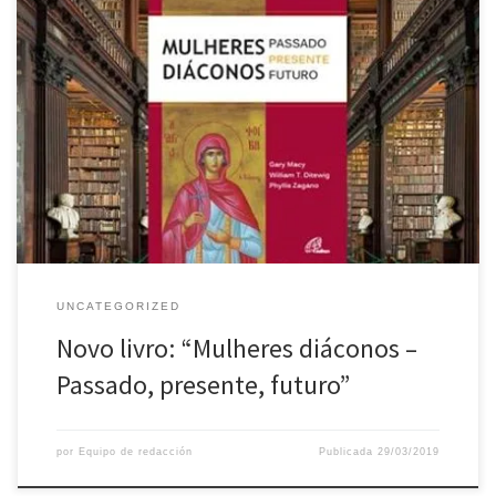
Correspondente: Mario Henrique Pinto Voltar ao debate sobre o
diaconado no feminino dentro da Igreja católica, ou seja,
«mulheres ordenadas para aquilo que viria a ser chamado o
“diaconado permanente”», é o propósito do livro “Mulheres
diáconos – Passado, presente, futuro”, que a Paulinas Editora vai
lançar a 10 de […]
UNCATEGORIZED
Novo livro: “Mulheres diáconos –
Passado, presente, futuro”
por
Equipo de redacción
Publicada
29/03/2019