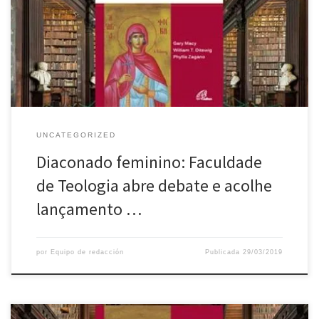
Uma questão em aberto” é o tema do debate que a Universidade
Católica vai acolher a 10 de abril, numa sessão que inclui a
apresentação do livro “Mulheres diáconos – Passado, presente,
futuro”. A iniciativa, que decorre em Lisboa, conta com a […]
UNCATEGORIZED
Diaconado feminino: Faculdade
de Teologia abre debate e acolhe
lançamento …
por
Equipo de redacción
Publicada
29/03/2019