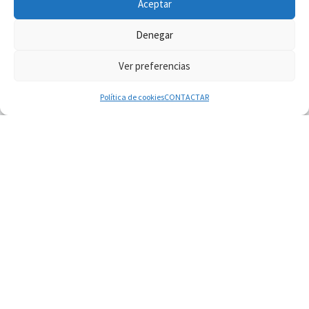
Aceptar
Denegar
Ver preferencias
© 2026
Diaconado permanente
– Todos los derechos reservados
Funciona con
WP
– Diseñado con el
Tema Customizr
Política de cookies
CONTACTAR
09.08.2026
El Papa: Detengan la espiral de violencia y den
cabida a la diplomacia
09.08.2026
León XIV: Confiar en Dios, no desesperarnos en
la oscuridad
08.08.2026
En Castel Gandolfo, el tapiz de Raffaello sobre el
sermón de San Pablo
08.08.2026
En Colombia, «la paz no se compra con una
firma»