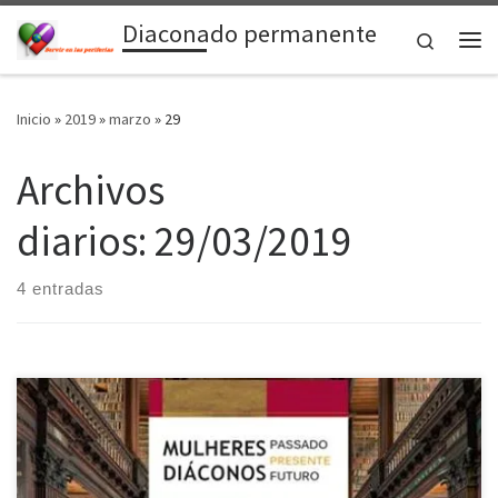
Diaconado permanente
Saltar al contenido
Search
Me
Inicio
»
2019
»
marzo
»
29
Archivos
diarios:
29/03/2019
4 entradas
Correspondente: Mario Henrique Pinto “O diaconado feminino –