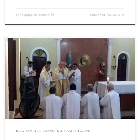
por
Equipo de redacción
Publicada
29/03/2019
Candidatos da Escola Diaconal de Fortaleza recebem Ministério
de Leitor O arcebispo metropolitano de Fortaleza, CE, dom José
Antonio Aparecido Tosi Marques presidiu missa solene na Capela
da Faculdade Católica de Fortaleza, na qual foram instituídos
Leitores os candidatos ao Diaconado Permanente Gabriel Falcão
de Castro, José Adailson Gomes Pinto, […]
REGIÓN DEL CONO SUR AMERICANO