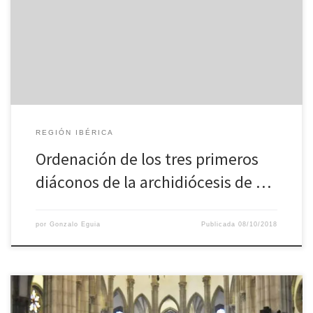
tres primeros diáconos de la archidiócesis, en las personas de:
José Agustín Gabarre Giménez José Javier Martin Escobar Pedro
Antonio Serrano Luna. La celebración tendrá lugar en la Catedral
[…]
REGIÓN IBÉRICA
Ordenación de los tres primeros
diáconos de la archidiócesis de …
por
Gonzalo Eguia
Publicada
08/10/2018