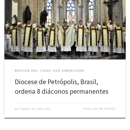
Aconteceu no dia 29 de setembro, na Catedral de São Pedro de
Alcântara, as 9h, a ordenação dos candidatos ao diaconado
permanente da 3ª turma da Diocese de Petrópolis, RJ. A Santa
Missa foi presidida pelo bispo diocesano dom Gregório Paixão,
OSB, que impôs as mãos e ordenou os candidatos. […]
REGIÓN DEL CONO SUR AMERICANO
Diocese de Petrópolis, Brasil,
ordena 8 diáconos permanentes
por
Equipo de redacción
Publicada
08/10/2018