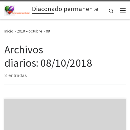
Diaconado permanente
Saltar al contenido
Search
Me
Inicio
»
2018
»
octubre
»
08
Archivos
diarios:
08/10/2018
3 entradas
El próximo domingo día 28 de octubre, el arzobispo de Zaragoza
don Vicente Jiménez Zamora, procederá a la ordenación de los