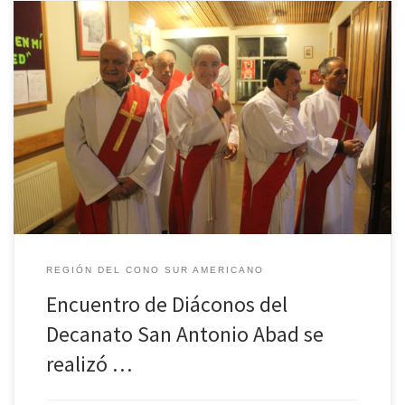
Los Diáconos del decanato San Antonio Abad se reunieron para
analizar el Desempeño de su Apostolado a la Luz de Cristo y
programar nuevas actividades. Este viernes 28 de septiembre, los
diáconos del Decanato San Antonio Abad se reunieron en la
Parroquia Nuestra Señora de La Merced, para analizar […]
REGIÓN DEL CONO SUR AMERICANO
Encuentro de Diáconos del
Decanato San Antonio Abad se
realizó …