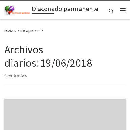
Diaconado permanente
Saltar al contenido
Search
Me
Inicio
»
2018
»
junio
»
19
Archivos
diarios:
19/06/2018
4 entradas
Desemprego, redes sociais, pobreza e educação entre as
questões apontadas pelo documento de trabalho, que contou