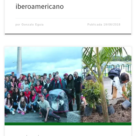
iberoamericano
por
Gonzalo Eguia
Publicada
19/06/2018
En el Templete se dieron cita para aprender a cuidar le entorno:
cuidemos nuestra Casa Común Grupos representantes de las
vicarías episcopales territoriales se dieron cita el pasado sábado 9
de junio para conocer los postulados de la encíclica Laudato Si´y
las propuestas de la Vicaría episcopal para dimensión […]