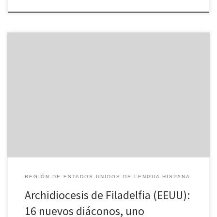
Dieciséis hombres procedentes de diversos ámbitos de la vida
(químico, doctor, conductor, director de ventas, ingeniero,
farmacéutico y contable, por nombrar algunos) fueron ordenados
como diáconos permanentes por el arzobispo Charles Chaput la
mañana del 9 de junio en la Basílica Catedral de SS. Peter y Paul.
(Vea escenas de […]
REGIÓN DE ESTADOS UNIDOS DE LENGUA HISPANA
Archidiocesis de Filadelfia (EEUU):
16 nuevos diáconos, uno