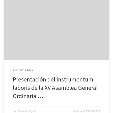
Conferencia de presentación del Instrumentum laboris della XV
Asamblea General Ordinaria del Sínodo de los Obispos,
19.06.2018 Esta mañana , a las 11.00, en la Oficina de Prensa de
la Santa Sede, ha tenido lugar la conferencia de presentación del
Instrumentum laboris de la XV Asamblea General Ordinaria del […]
SANTA SEDE
Presentación del Instrumentum
laboris de la XV Asamblea General
Ordinaria …
por
Gonzalo Eguia
Publicada
19/06/2018