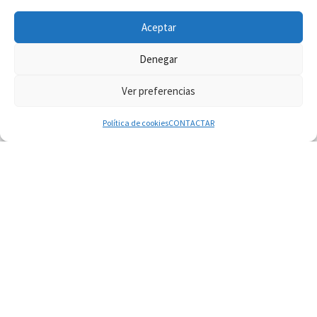
Aceptar
Denegar
Ver preferencias
© 2026
Diaconado permanente
– Todos los derechos reservados
Funciona con
WP
– Diseñado con el
Tema Customizr
Política de cookies
CONTACTAR
07.08.2026
SIGNIS 2026, dar voz a las religiosas en el
espacio público
07.08.2026
Lanzan un proyecto de empoderamiento digital
para mujeres líderes en África
07.08.2026
Programa oficial del Viaje Apostólico del Papa
León XIV a Francia
07.08.2026