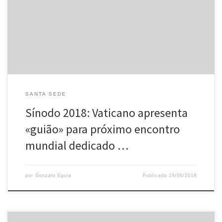
com mais de 100 mil respostas a questionário online Cidade do
Vaticano, 19 jun 2018 (Ecclesia) – O Vaticano publicou hoje o
documento de trabalho da próxima assembleia do Sínodo dos
Bispos, dedicada aos […]
SANTA SEDE
Sínodo 2018: Vaticano apresenta
«guião» para próximo encontro
mundial dedicado …
por
Gonzalo Eguia
Publicada
19/06/2018