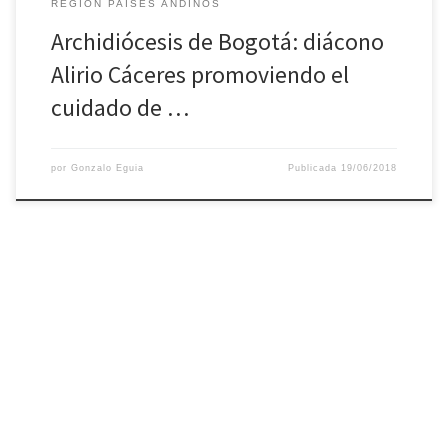
REGIÓN PAÍSES ANDINOS
Archidiócesis de Bogotá: diácono
Alirio Cáceres promoviendo el
cuidado de …
por
Gonzalo Eguia
Publicada
19/06/2018